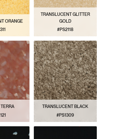
TRANSLUCENT GLITTER
NT ORANGE
GOLD
311
#PS2118
 MODÈLE
VOIR LE MODÈLE
 TERRA
TRANSLUCENT BLACK
121
#PS1309
 MODÈLE
VOIR LE MODÈLE