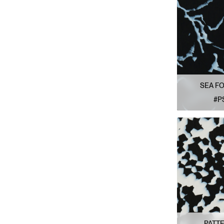
SEA F
#P
VOIR L
PATTE