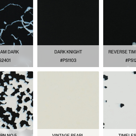
OAM DARK
DARK KNIGHT
REVERSE TI
S2401
#PS1103
#PS1
E MODÈLE
VOIR LE MODÈLE
VOIR LE
RN NO 5
VINTAGE PEARL
TIMELE