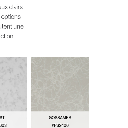
x clairs
 options
outent une
ection.
ST
GOSSAMER
603
#PS2406