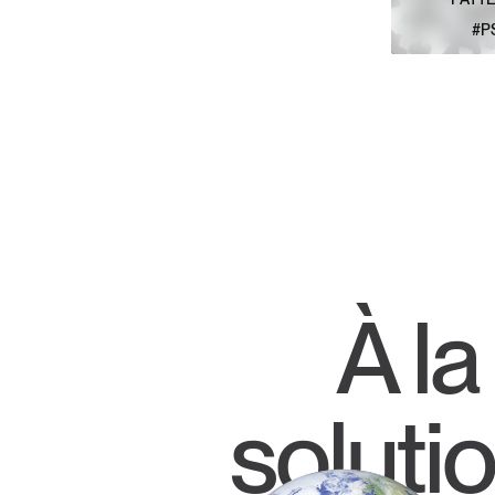
#P
VOIR L
À l
soluti