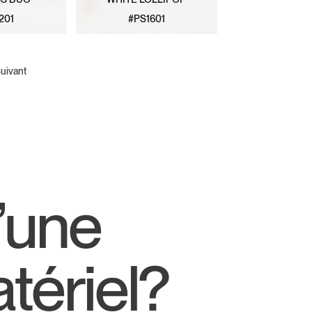
201
#PS1601
 MODÈLE
VOIR LE MODÈLE
uivant
’une
tériel?