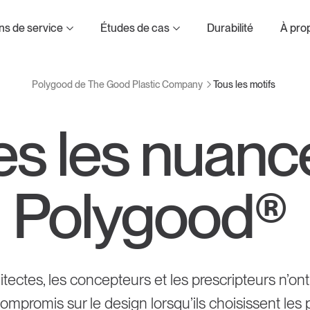
d Plastic Company
ns de service
Études de cas
Durabilité
À pro
Tous les motifs
Polygood de The Good Plastic Company
es les nuanc
et composition
Polygood®
itectes, les concepteurs et les prescripteurs n’ont
compromis sur le design lorsqu’ils choisissent le