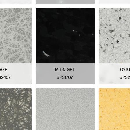
E MODÈLE
VOIR LE MODÈLE
VOIR LE
AZE
MIDNIGHT
OYS
S2407
#PS1707
#PS2
E MODÈLE
VOIR LE MODÈLE
VOIR LE