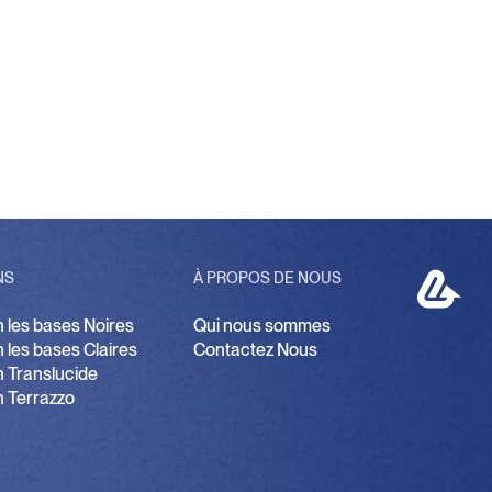
P
NS
À PROPOS DE NOUS
n les bases Noires
Qui nous sommes
n les bases Claires
Contactez Nous
n Translucide
n Terrazzo