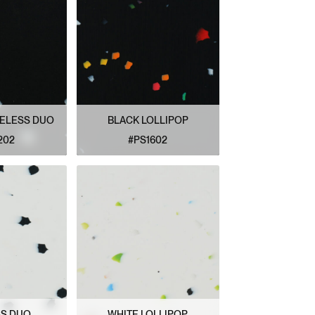
MELESS DUO
BLACK LOLLIPOP
202
#PS1602
 MODÈLE
VOIR LE MODÈLE
SS DUO
WHITE LOLLIPOP