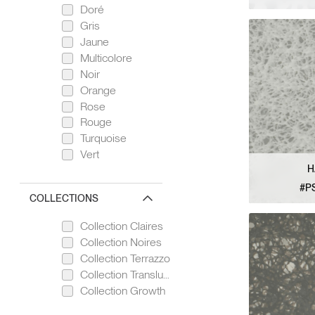
Doré
VOIR L
Gris
Jaune
Multicolore
Noir
Orange
Rose
Rouge
Turquoise
Vert
H
#P
COLLECTIONS
VOIR L
Collection Claires
Collection Noires
Collection Terrazzo
Collection Translucide
Collection Growth