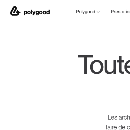
Polygood de The Goo
Polygood
Prestatio
Tout
Tous les motifs
Approvisionnement 
Résistance au feu
Téléchargements
Les arch
faire de 