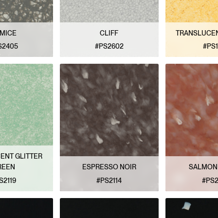
MICE
CLIFF
TRANSLUCE
S2405
#PS2602
#PS1
E MODÈLE
VOIR LE MODÈLE
VOIR LE
ENT GLITTER
REEN
ESPRESSO NOIR
SALMON
S2119
#PS2114
#PS2
E MODÈLE
VOIR LE MODÈLE
VOIR LE