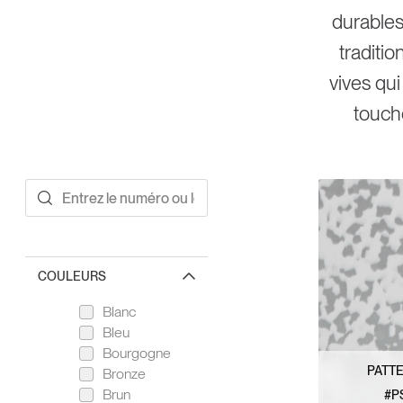
durable
traditi
vives qui
touche
COULEURS
Blanc
Bleu
Bourgogne
PATTE
Bronze
Brun
#P