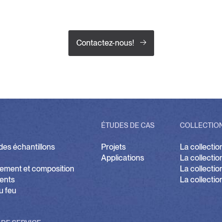
Contactez-nous!
ÉTUDES DE CAS
COLLECTIO
es échantillons
Projets
La collectio
Applications
La collectio
ement et composition
La collectio
ents
La collectio
u feu