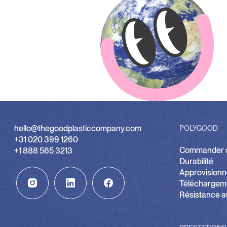
hello@thegoodplasticcompany.com
POLYGOOD
+31 020 399 1260
Commander d
+1 888 565 3213
Durabilité
Approvisionn
Téléchargem
Résistance a