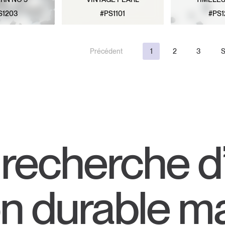
S1203
#PS1101
#PS1
E MODÈLE
VOIR LE MODÈLE
VOIR LE
Précédent
1
2
3
S
a recherche d
on durable ma