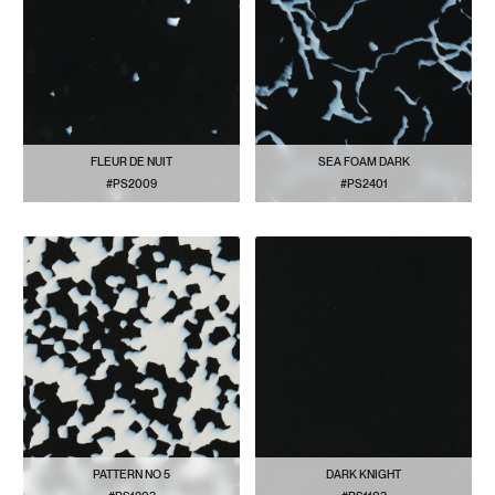
FLEUR DE NUIT
SEA FOAM DARK
#PS2009
#PS2401
VOIR LE MODÈLE
VOIR LE MODÈLE
PATTERN NO 5
DARK KNIGHT