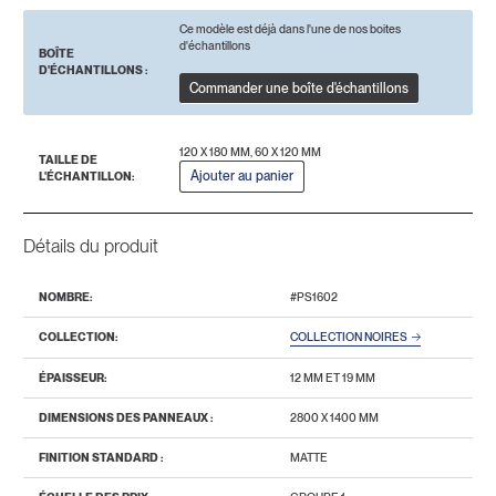
Ce modèle est déjà dans l'une de nos boites
d'échantillons
BOÎTE
D'ÉCHANTILLONS :
Commander une boîte d'échantillons
120 X 180 MM, 60 X 120 MM
TAILLE DE
Ajouter au panier
L'ÉCHANTILLON:
Détails du produit
NOMBRE:
#PS1602
COLLECTION:
COLLECTION NOIRES
ÉPAISSEUR:
12 MM ET 19 MM
DIMENSIONS DES PANNEAUX :
2800 Х 1400 MM
FINITION STANDARD :
MATTE