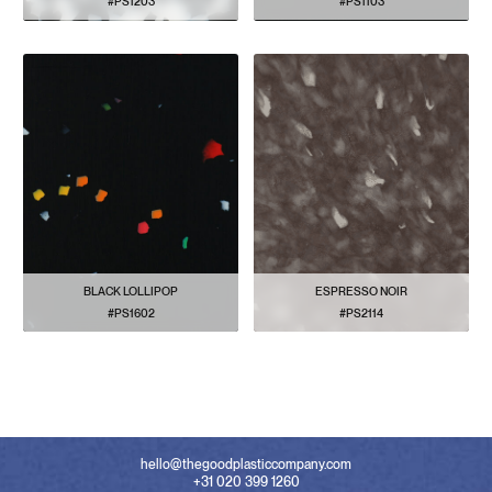
#PS1203
#PS1103
VOIR LE MODÈLE
VOIR LE MODÈLE
BLACK LOLLIPOP
ESPRESSO NOIR
#PS1602
#PS2114
VOIR LE MODÈLE
VOIR LE MODÈLE
hello@thegoodplasticcompany.com
+31 020 399 1260