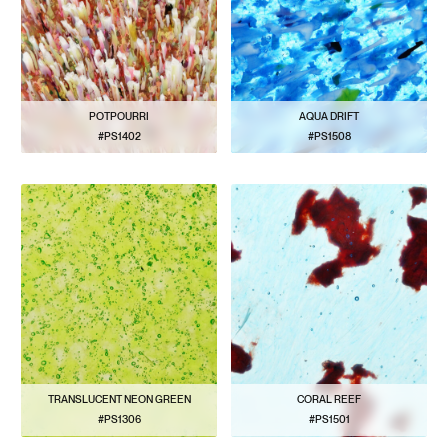
POTPOURRI
AQUA DRIFT
#PS1402
#PS1508
VOIR LE MODÈLE
VOIR LE MODÈLE
TRANSLUCENT NEON GREEN
CORAL REEF
#PS1306
#PS1501
VOIR LE MODÈLE
VOIR LE MODÈLE