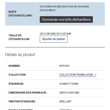
Ce modèle est déjà dans l'une de nos boites
d'échantillons
BOÎTE
D'ÉCHANTILLONS :
Commander une boîte d'échantillons
120 X 180 MM, 60 X 120 MM
TAILLE DE
Ajouter au panier
L'ÉCHANTILLON:
Détails du produit
NOMBRE:
#PS1301
COLLECTION:
COLLECTION TRANSLUCIDE
ÉPAISSEUR:
12 MM ET 19 MM
DIMENSIONS DES PANNEAUX :
2800 Х 1400 MM
FINITION STANDARD :
BRILLANT