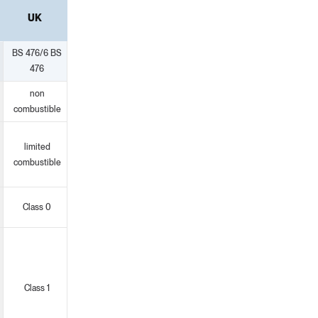
UK
BS 476/6 BS
476
non
combustible
limited
combustible
Class 0
Class 1