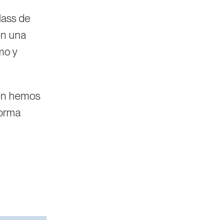
lass de
en una
mo y
ién hemos
norma