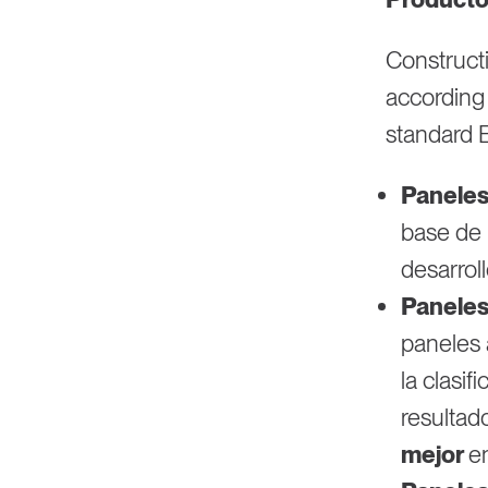
Constructi
according 
standard E
Paneles
base de
desarrol
Paneles
paneles 
la clasif
resultad
mejor
en