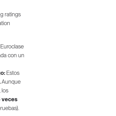
g ratings
ation
 Euroclase
tada con un
go:
Estos
.
Aunque
 los
5 veces
pruebas).