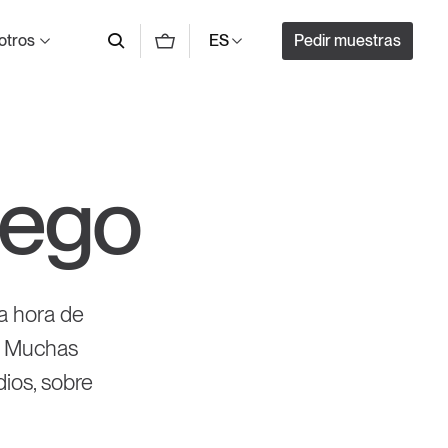
otros
Pedir muestras
ES
uego
la hora de
l. Muchas
ios, sobre