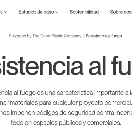
d Plastic Company
os
Estudios de caso
Sostenibilidad
Sobre nos
Resistencia al fuego
Polygood by The Good Plastic Company
istencia al f
to
omposición de materiales
o
encia al fuego es una característica importante a 
nar materiales para cualquier proyecto comercia
iones imponen códigos de seguridad contra incend
todo en espacios públicos y comerciales.