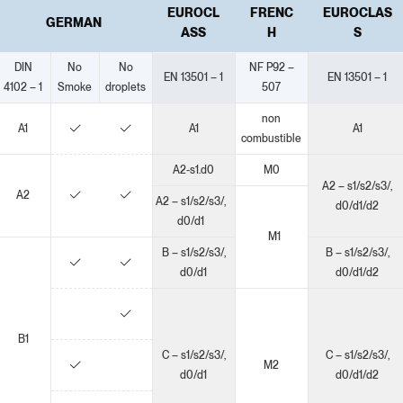
EUROCL
FRENC
EUROCLAS
GERMAN
ASS
H
S
DIN
No
No
NF P92 –
EN 13501 – 1
EN 13501 – 1
4102 – 1
Smoke
droplets
507
non
A1
A1
A1
combustible
A2-s1.d0
M0
A2 – s1/s2/s3/,
A2
A2 – s1/s2/s3/,
d0/d1/d2
d0/d1
M1
B – s1/s2/s3/,
B – s1/s2/s3/,
d0/d1
d0/d1/d2
B1
C – s1/s2/s3/,
C – s1/s2/s3/,
M2
d0/d1
d0/d1/d2