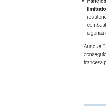
Paneles
limitado
resisten
combusti
algunas 
Aunque Eu
conseguido
francesa p