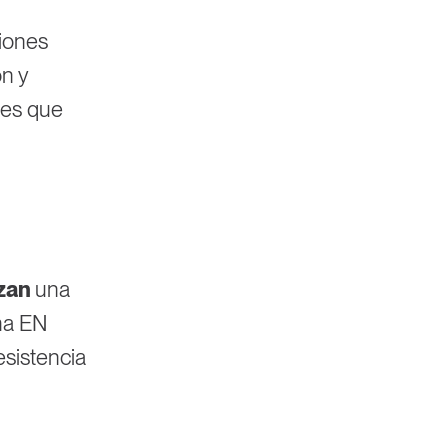
iones
ón y
les que
zan
una
ma EN
esistencia