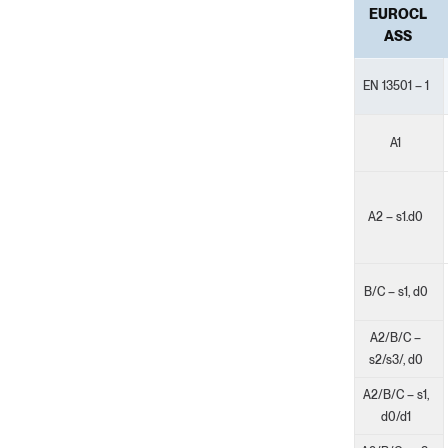
EUROCL
ASS
EN 13501 – 1
A1
A2 – s1.d0
B/C – s1, d0
A2/B/C –
s2/s3/, d0
A2/B/C – s1,
d0/d1