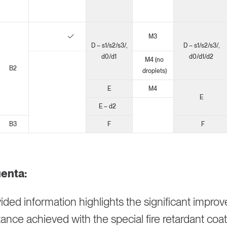
M3
D – s1/s2/s3/,
D – s1/s2/s3/,
d0/d1
d0/d1/d2
M4 (no
B2
droplets)
E
M4
E
E – d2
B3
F
F
enta:
ided information highlights the significant impro
stance achieved with the special fire retardant coat