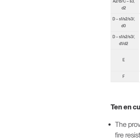
A2/B/C – s3,
d2
D – s1/s2/s3/,
d0
D – s1/s2/s3/,
d1/d2
E
F
Ten en cu
The prov
fire resi