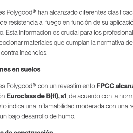
es Polygood® han alcanzado diferentes clasificac
de resistencia al fuego en función de su aplicaci
o. Esta información es crucial para los profesiona
eccionar materiales que cumplan la normativa de
contra incendios.
nes en suelos
es Polygood® con un revestimiento
FPCC alcan
ión
Euroclass de B(fl), s1
, de acuerdo con la nor
sto indica una inflamabilidad moderada con una r
 un bajo desarrollo de humo.
s de construcción