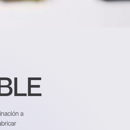
BLE
ADO
inación a
bricar