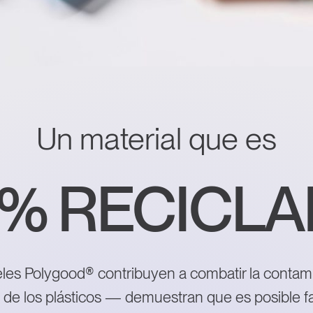
Un material que es
0% RECICLA
0% RECICL
les Polygood® contribuyen a combatir la contam
 de los plásticos — demuestran que es posible fa