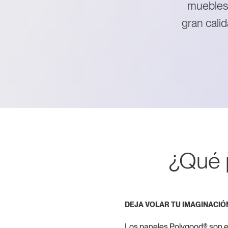
muebles,
gran cali
¿Qué 
DEJA VOLAR TU IMAGINACIÓ
Los paneles Polygood® son es