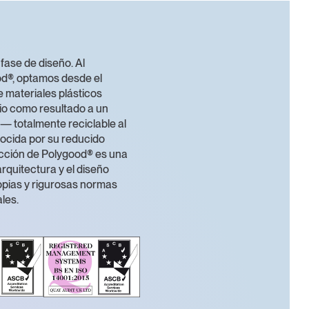
 fase de diseño. Al
od®, optamos desde el
e materiales plásticos
dio como resultado a un
 — totalmente reciclable al
onocida por su reducido
ección de Polygood® es una
arquitectura y el diseño
ropias y rigurosas normas
les.