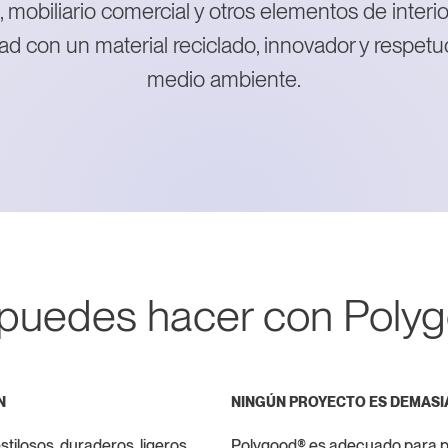
 mobiliario comercial y otros elementos de interi
dad con un material reciclado, innovador y respetu
medio ambiente.
puedes hacer con Poly
N
NINGÚN PROYECTO ES DEMAS
tilosos, duraderos, ligeros,
Polygood® es adecuado para pr