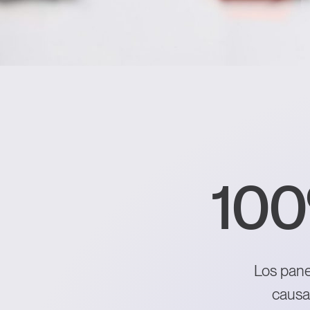
10
10
Los pane
causa