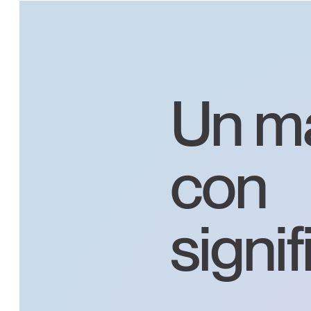
Un ma
con
signi