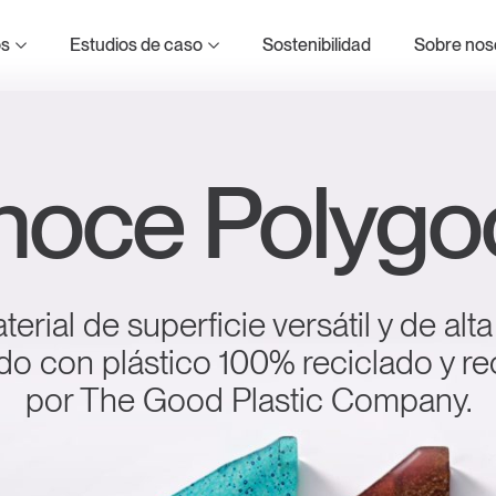
d Plastic Company
os
Estudios de caso
Sostenibilidad
Sobre nos
noce Polygo
to
omposición de materiales
erial de superficie versátil y de al
o
do con plástico 100% reciclado y re
por The Good Plastic Company.