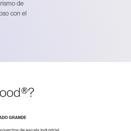
orismo de
oso con el
good®?
IADO GRANDE
oyectos de escala industrial