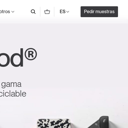
otros
Pedir muestras
ES
od®
ta gama
ciclable