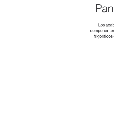
Pan
Los acab
componentes d
frigorífico
COLECCIÓN CLARA
COLECCIÓN OSCURA