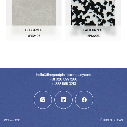
GOSSAMER
PATTERN NO 5
#PS2406
#PS1203
VOIR LE MODÈLE
VOIR LE MODÈLE
hello@thegoodplasticcompany.com
+31 020 399 1260
+1 888 565 3213
POLYGOOD
ÉTUDES DE CAS