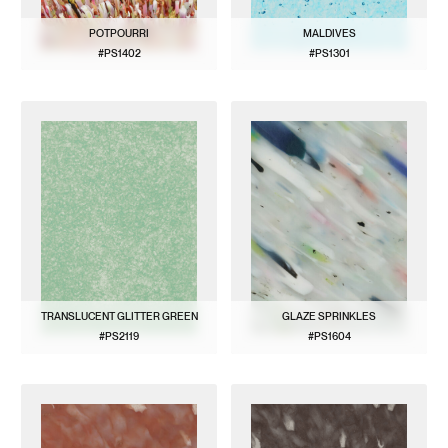
POTPOURRI
MALDIVES
#PS1402
#PS1301
VOIR LE MODÈLE
VOIR LE MODÈLE
TRANSLUCENT GLITTER GREEN
GLAZE SPRINKLES
#PS2119
#PS1604
VOIR LE MODÈLE
VOIR LE MODÈLE