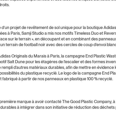
roits.
 d’un projet de revêtement de sol unique pour la boutique Adida
s à Paris, Samji Studio a mis nos motifs Timeless Duo et Rever
face sur le terrain », en découpant et en combinant des panneau
un terrain de football noir avec des cercles de coup d’envoi blan
idas Originals du Marais à Paris, la campagne End Plastic Wast
motif Salt Dune pour les étagères de l’escalier et des formes inve
 rempli d’autres matériaux durables, afin de mettre en évidence 
ssibilités du plastique recyclé. Le logo de la campagne End Pl
 fabriqué à partir de nos panneaux en plastique 100 % recyclé.
 première marque à avoir contacté The Good Plastic Company, à
durables à intégrer dans son initiative de réduction des déchets