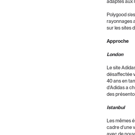
adaptés aux 
Polygood s’es
rayonnages a
sur les sites 
Approche
London
Le site Adida
désaffectée vi
40 ans en tan
d’Adidas a ch
des présentoi
Istanbul
Les mêmes élé
cadre d’une v
avec de nouve