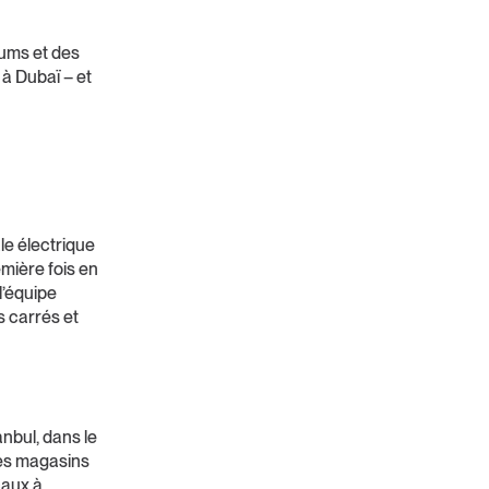
iums et des
à Dubaï – et
le électrique
emière fois en
l’équipe
s carrés et
nbul, dans le
les magasins
caux à