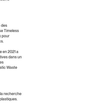
s des
se Timeless
x pour
cs.
e en 2021 a
ntives dans un
les
astic Waste
 la recherche
 plastiques.