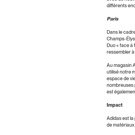
différents end
Paris
Dans le cadre
Champs-Élysée
Duo « face à 
ressembler à 
Au magasin Ad
utilisé notre 
espace de vie
nombreuses po
est également
Impact
Adidas est la
de matériaux 