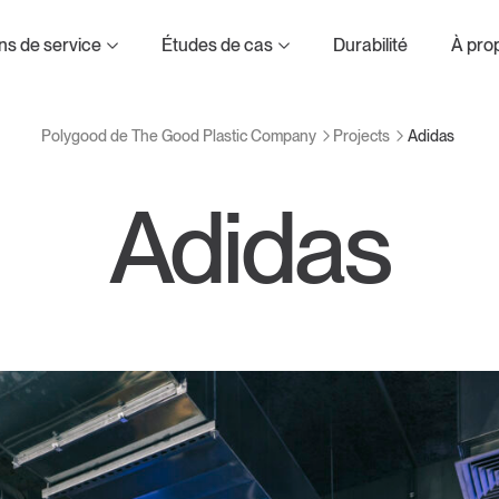
d Plastic Company
ns de service
Études de cas
Durabilité
À pro
Projects
Adidas
Polygood de The Good Plastic Company
Adidas
et composition