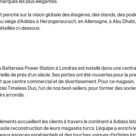
marques les plus élégantes.
t penché sur la vision globale des étagères, des stands, des pod
u siège d’Adidas à Herzogenaurach, en Allemagne, à Abu Dhabi, 
détaillés ci-dessous.
s Battersea Power Station à Londres est installé dans une centra
eille de près d’un siècle. Ses portes ont été rouvertes pour la pr
t que centre commercial et de divertissement. Pour ce magasin, 
oisi Timeless Duo, l’un de nos best-sellers, pour former des socle
rs arrondis.
ments accueillent les clients à travers le continent à Adidas Ista
aste reconstruction de leurs magasins turcs. L’équipe a enrichi 
aux espaces expérientiels et des touches uniques d’artistes lo