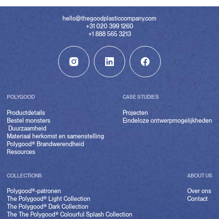
hello@thegoodplasticcompany.com
+31 020 399 1260
+1 888 565 3213
POLYGOOD
CASE STUDIES
Productdetails
Projecten
Bestel monsters
Eindeloze ontwerpmogelijkheden
Duurzaamheid
Materiaal herkomst en samenstelling
Polygood® Brandwerendheid
Resources
COLLECTIONS
ABOUT US
Polygood®-patronen
Over ons
The Polygood® Light Collection
Contact
The Polygood® Dark Collection
The The Polygood® Colourful Splash Collection