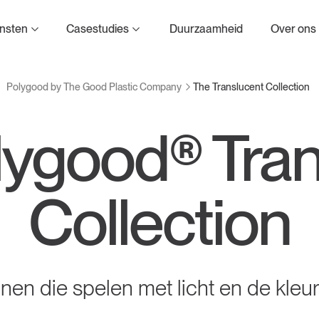
d Plastic Company
nsten
Casestudies
Duurzaamheid
Over ons
The Translucent Collection
Polygood by The Good Plastic Company
lygood® Tran
Collection
nen die spelen met licht en de kleu