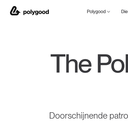
Polygood by The Goo
Polygood
Die
The Po
Doorschijnende patro