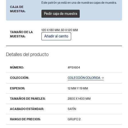
Este patrón ya está en una de nuestras cajas de muestra.
CAJA DE
MUESTRA:
Pedir caja de muestra
120 X 180 MM, 60 X 120 MM
TAMAÑO DE LA
Añadir al carrito
MUESTRA:
Detalles del producto
NÚMERO:
#PS1604
COLECCIÓN:
COLECCIÓN COLORIDA
ESPESOR:
12 MM Y 19 MM
TAMAÑOS DE PANELES:
2800 Х 1400 MM
ACABADO ESTÁNDAR:
SATÍN
RANGO DE PRECIOS:
GRUPO 2