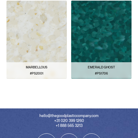
MARBELLOUS
EMERALD GHOST
#PS2001
#PS1706
VER PATRÓN
VER PATRÓN
hello@thegoodplasticcompany.com
+31 020 399 1260
+1 888 565 3213