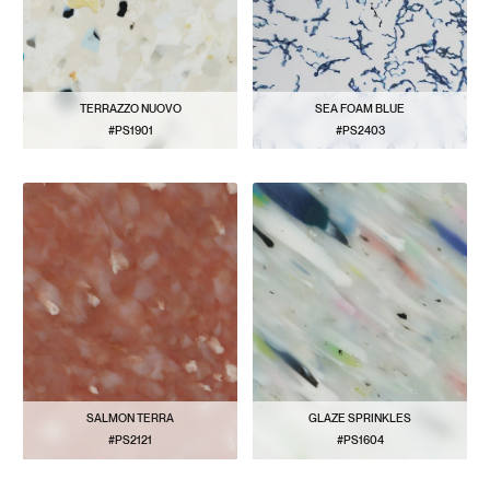
TERRAZZO NUOVO
SEA FOAM BLUE
#PS1901
#PS2403
VER PATRÓN
VER PATRÓN
SALMON TERRA
GLAZE SPRINKLES
#PS2121
#PS1604
VER PATRÓN
VER PATRÓN