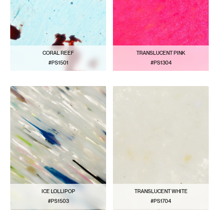
CORAL REEF
TRANSLUCENT PINK
#PS1501
#PS1304
VER PATRÓN
VER PATRÓN
ICE LOLLIPOP
TRANSLUCENT WHITE
#PS1503
#PS1704
VER PATRÓN
VER PATRÓN