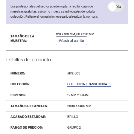
No
Los profesionales del sector pueden optar a recibir cajas de
muestras gratuitas, así como muestras individuales de toda la
colección. Rellene el formulario necesario al realizar la compra.
120 X 180 MM, 60 X 120 MM
TAMAÑO DE LA
Añadir al carrito
MUESTRA:
Detalles del producto
NÚMERO:
#PS1503
COLECCIÓN:
COLECCIÓN TRANSLÚCIDA
ESPESOR:
12 MM Y 19 MM
TAMAÑOS DE PANELES:
2800 Х 1400 MM
ACABADO ESTÁNDAR:
BRILLO
RANGO DE PRECIOS:
GRUPO 2