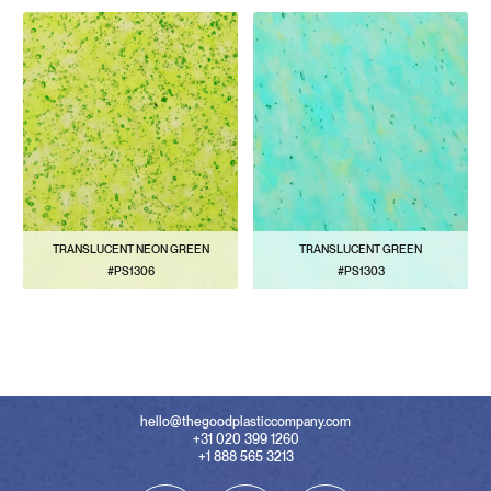
TRANSLUCENT NEON GREEN
TRANSLUCENT GREEN
#PS1306
#PS1303
VER PATRÓN
VER PATRÓN
hello@thegoodplasticcompany.com
+31 020 399 1260
+1 888 565 3213