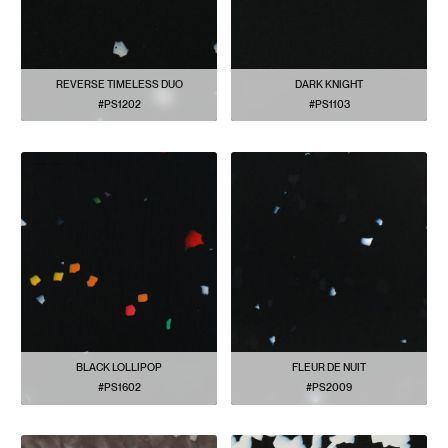
REVERSE TIMELESS DUO
DARK KNIGHT
#PS1202
#PS1103
VER PATRÓN
VER PATRÓN
BLACK LOLLIPOP
FLEUR DE NUIT
#PS1602
#PS2009
VER PATRÓN
VER PATRÓN