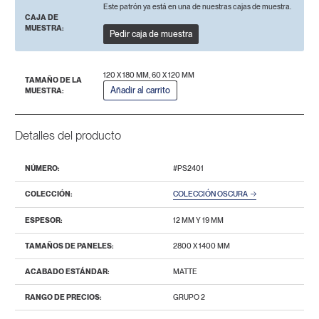
Este patrón ya está en una de nuestras cajas de muestra.
CAJA DE
MUESTRA:
Pedir caja de muestra
120 X 180 MM, 60 X 120 MM
TAMAÑO DE LA
Añadir al carrito
MUESTRA:
Detalles del producto
NÚMERO:
#PS2401
COLECCIÓN:
COLECCIÓN OSCURA
ESPESOR:
12 MM Y 19 MM
TAMAÑOS DE PANELES:
2800 Х 1400 MM
ACABADO ESTÁNDAR:
MATTE
RANGO DE PRECIOS:
GRUPO 2