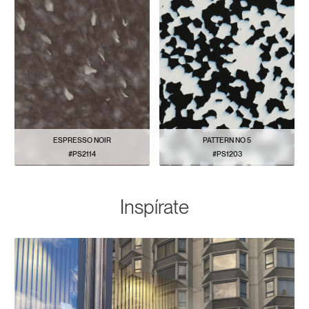
ESPRESSO NOIR
PATTERN NO 5
#PS2114
#PS1203
VER PATRÓN
VER PATRÓN
Inspírate