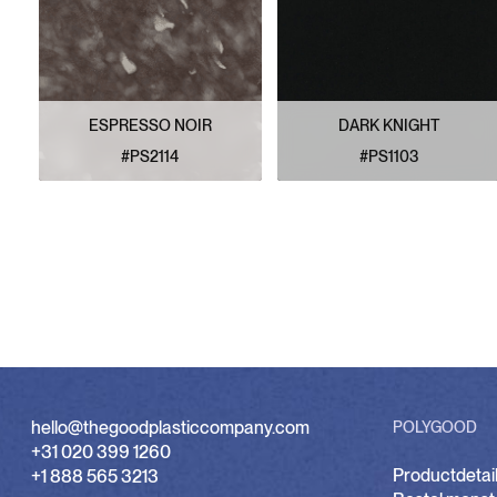
ESPRESSO NOIR
DARK KNIGHT
#PS2114
#PS1103
BEKIJK PATROON
BEKIJK PATROON
hello@thegoodplasticcompany.com
POLYGOOD
+31 020 399 1260
Productdetai
+1 888 565 3213