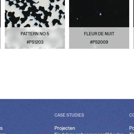
PATTERN NO 5
FLEUR DE NUIT
#PS1203
#PS2009
BEKIJK PATROON
BEKIJK PATROON
CASE STUDIES
C
ls
Projecten
P