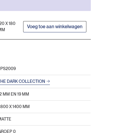
20 X 180
Voeg toe aan winkelwagen
MM
#PS2009
THE DARK COLLECTION
12 MM EN 19 MM
2800 Х 1400 MM
MATTE
GROEP 0