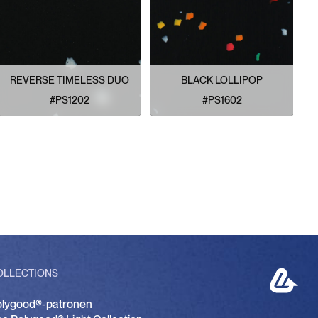
REVERSE TIMELESS DUO
BLACK LOLLIPOP
#PS1202
#PS1602
BEKIJK PATROON
BEKIJK PATROON
P
OLLECTIONS
olygood®-patronen