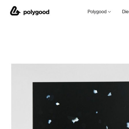
Polygood by The Goo
Polygood
Die