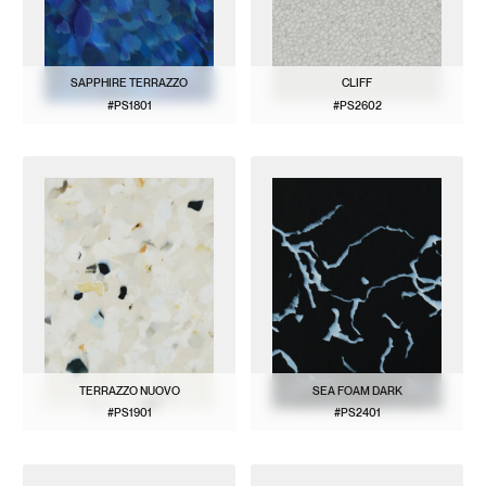
SAPPHIRE TERRAZZO
CLIFF
#PS1801
#PS2602
BEKIJK PATROON
BEKIJK PATROON
TERRAZZO NUOVO
SEA FOAM DARK
#PS1901
#PS2401
BEKIJK PATROON
BEKIJK PATROON