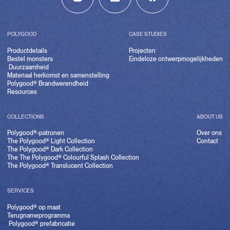
POLYGOOD
CASE STUDIES
Productdetails
Projecten
Bestel monsters
Eindeloze ontwerpmogelijkheden
Duurzaamheid
Materiaal herkomst en samenstelling
Polygood® Brandwerendheid
Resources
COLLECTIONS
ABOUT US
Polygood®-patronen
Over ons
The Polygood® Light Collection
Contact
The Polygood® Dark Collection
The The Polygood® Colourful Splash Collection
The Polygood® Translucent Collection
SERVICES
Polygood® op maat
Terugnameprogramma
Polygood® prefabricatie