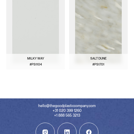
MILKY WAY
SALT DUNE
#PS1104
#PS1701
BEKIJK PATROON
BEKIJK PATROON
hello@thegoodplasticcompany.com
+31 020 399 1260
+1 888 565 3213