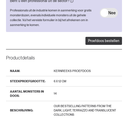
Bent u een professional uit de sector?
Professionals uit de industrie komen in aanmerking voor gratis
Nee
monsterdozen, evenals individuele monsters uit de gehele
collectie. Vul het vereiste formulier in bij het afrekenen om in
aanmerking te komen.
Proefdoos bestellen
Productdetails
NAAM:
KERNREEKS PROEFDOOS
STEEKPROEFGROOTTE:
6 X 12 CM
AANTAL MONSTERS IN
14
DOOS:
OUR BESTSELLING PATTERNS FROM THE
BESCHRIJVING:
DARK, LIGHT, TERRAZZO AND TRANSLUCENT
COLLECTIONS