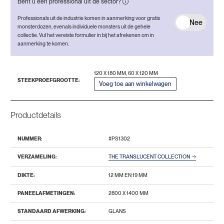
Bent u een professional uit de sector?
Professionals uit de industrie komen in aanmerking voor gratis
Nee
monsterdozen, evenals individuele monsters uit de gehele
collectie. Vul het vereiste formulier in bij het afrekenen om in
aanmerking te komen.
120 X 180 MM, 60 X 120 MM
STEEKPROEFGROOTTE:
Voeg toe aan winkelwagen
Productdetails
NUMMER:
#PS1302
VERZAMELING:
THE TRANSLUCENT COLLECTION
DIKTE:
12 MM EN 19 MM
PANEELAFMETINGEN:
2800 Х 1400 MM
STANDAARD AFWERKING:
GLANS