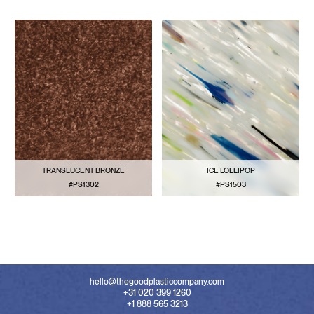
BEKIJK PATROON
BEKIJK PATROON
TRANSLUCENT BRONZE
ICE LOLLIPOP
#PS1302
#PS1503
BEKIJK PATROON
BEKIJK PATROON
hello@thegoodplasticcompany.com
+31 020 399 1260
+1 888 565 3213