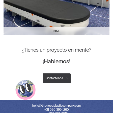
NIKE
¿Tienes un proyecto en mente?
¡Hablemos!
Contáctenos
hello@thegoodplasticcompany.com
+31 020 399 1260