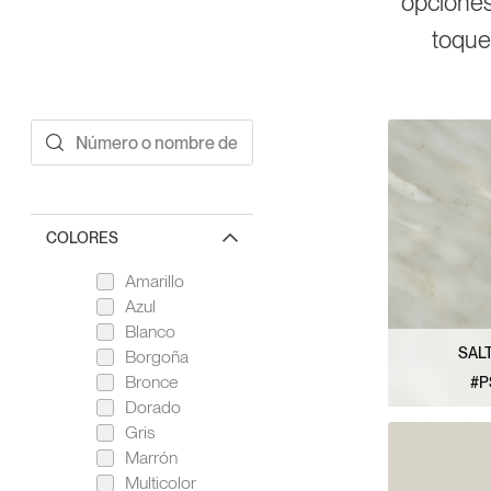
opciones
toque
COLORES
Amarillo
Azul
Blanco
SAL
Borgoña
Bronce
#P
Dorado
VER 
Gris
Marrón
Multicolor