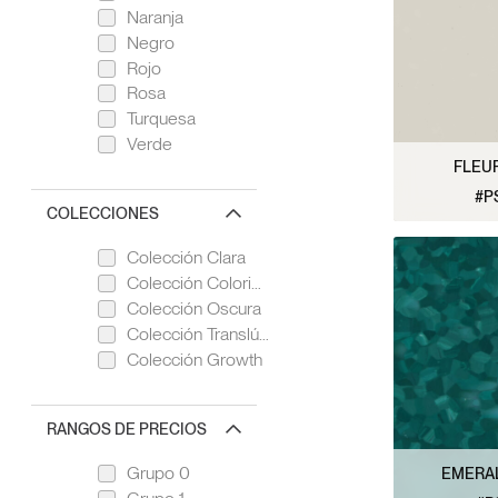
Naranja
Negro
Rojo
Rosa
Turquesa
Verde
FLEUR
#P
COLECCIONES
VER 
Colección Clara
Colección Colorida
Colección Oscura
Colección Translúcida
Colección Growth
RANGOS DE PRECIOS
Grupo 0
EMERA