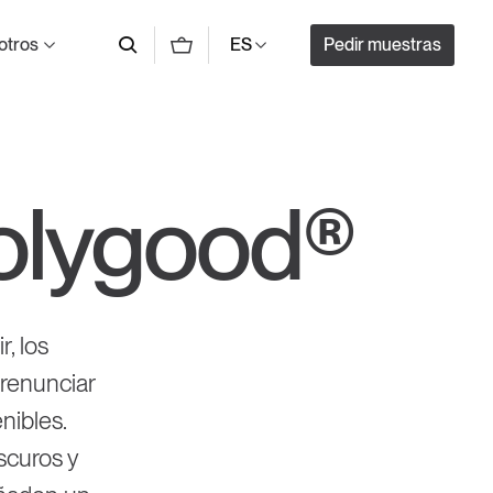
otros
Pedir muestras
ES
Polygood®
, los
 renunciar
nibles.
scuros y