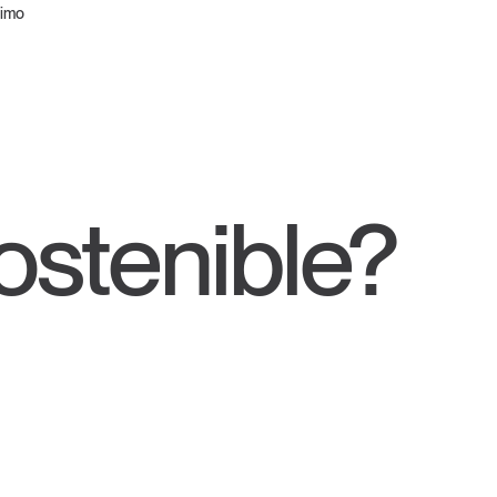
ximo
ostenible?