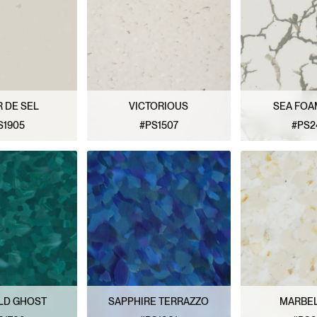
 DE SEL
VICTORIOUS
SEA FOA
S1905
#PS1507
#PS2
PATRÓN
VER PATRÓN
VER P
LD GHOST
SAPPHIRE TERRAZZO
MARBE