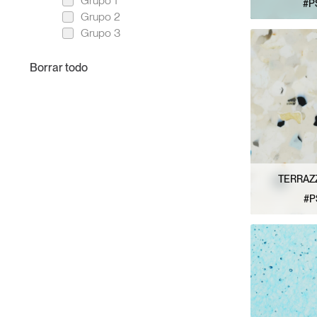
Grupo 1
#P
Grupo 2
VER 
Grupo 3
TERRAZ
#P
VER 