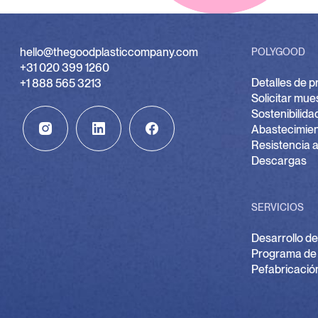
hello@thegoodplasticcompany.com
POLYGOOD
+31 020 399 1260
Detalles de 
+1 888 565 3213
Solicitar mue
Sostenibilida
Abastecimien
Resistencia a
Descargas
SERVICIOS
Desarrollo de
Programa de
Pefabricació