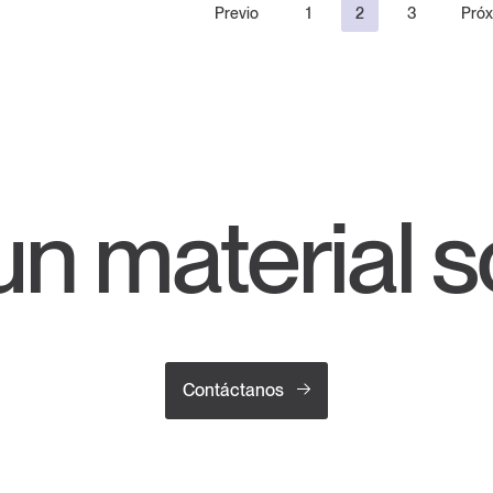
Previo
1
2
3
Pró
n material s
Contáctanos