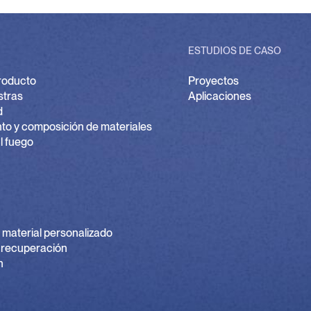
ESTUDIOS DE CASO
producto
Proyectos
stras
Aplicaciones
d
to y composición de materiales
l fuego
 material personalizado
 recuperación
n