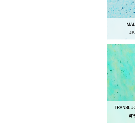
MAL
#P
VER 
TRANSLU
#P
VER 