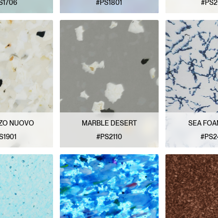
S1706
#PS1801
#PS2
PATRÓN
VER PATRÓN
VER P
ZO NUOVO
MARBLE DESERT
SEA FOA
S1901
#PS2110
#PS2
PATRÓN
VER PATRÓN
VER P