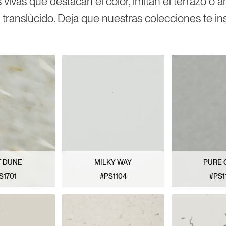
 vivas que destacan el color, imitan el terrazo o 
 translúcido. Deja que nuestras colecciones te ins
T DUNE
MILKY WAY
PURE 
S1701
#PS1104
#PS1
PATRÓN
VER PATRÓN
VER P