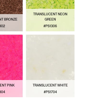
TRANSLUCENT NEON
NT BRONZE
GREEN
302
#PS1306
ATRÓN
VER PATRÓN
ENT PINK
TRANSLUCENT WHITE
304
#PS1704
ATRÓN
VER PATRÓN