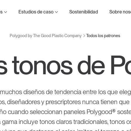
d Plastic Company
os
Estudios de caso
Sostenibilidad
Sobre nos
Todos los patrones
Polygood by The Good Plastic Company
s tonos de 
to
omposición de materiales
o
muchos diseños de tendencia entre los que elegir
os, diseñadores y prescriptores nunca tienen que
eño cuando seleccionan paneles Polygood® soste
 gama incluye tonos claros tradicionales, tonos o