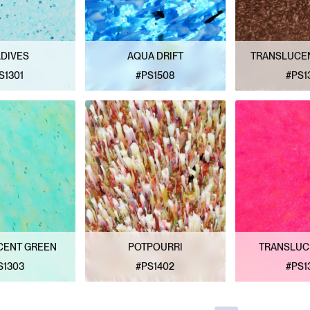
DIVES
AQUA DRIFT
TRANSLUCE
S1301
#PS1508
#PS1
PATRÓN
VER PATRÓN
VER P
CENT GREEN
POTPOURRI
TRANSLUC
S1303
#PS1402
#PS1
PATRÓN
VER PATRÓN
VER P