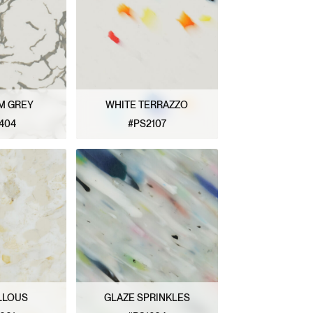
M GREY
WHITE TERRAZZO
404
#PS2107
ATRÓN
VER PATRÓN
LLOUS
GLAZE SPRINKLES