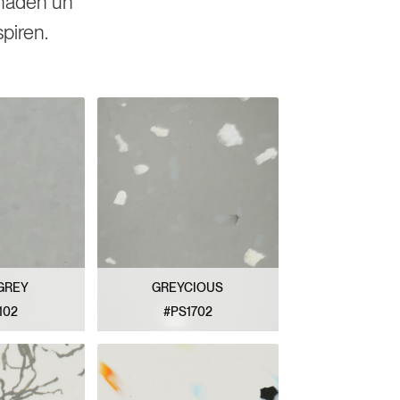
añaden un
piren.
GREY
GREYCIOUS
102
#PS1702
ATRÓN
VER PATRÓN