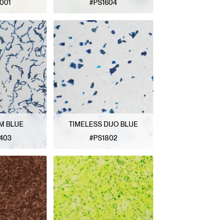
001
#PS1604
ATRÓN
VER PATRÓN
M BLUE
TIMELESS DUO BLUE
403
#PS1802
ATRÓN
VER PATRÓN