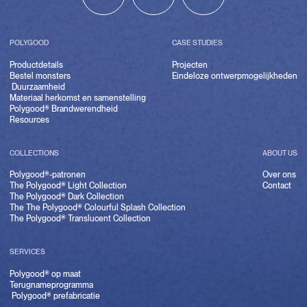
POLYGOOD
CASE STUDIES
Productdetails
Projecten
Bestel monsters
Eindeloze ontwerpmogelijkheden
Duurzaamheid
Materiaal herkomst en samenstelling
Polygood® Brandwerendheid
Resources
COLLECTIONS
ABOUT US
Polygood®-patronen
Over ons
The Polygood® Light Collection
Contact
The Polygood® Dark Collection
The The Polygood® Colourful Splash Collection
The Polygood® Translucent Collection
SERVICES
Polygood® op maat
Terugnameprogramma
Polygood® prefabricatie