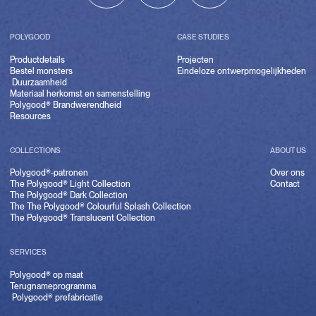
POLYGOOD
CASE STUDIES
Productdetails
Projecten
Bestel monsters
Eindeloze ontwerpmogelijkheden
Duurzaamheid
Materiaal herkomst en samenstelling
Polygood® Brandwerendheid
Resources
COLLECTIONS
ABOUT US
Polygood®-patronen
Over ons
The Polygood® Light Collection
Contact
The Polygood® Dark Collection
The The Polygood® Colourful Splash Collection
The Polygood® Translucent Collection
SERVICES
Polygood® op maat
Terugnameprogramma
Polygood® prefabricatie