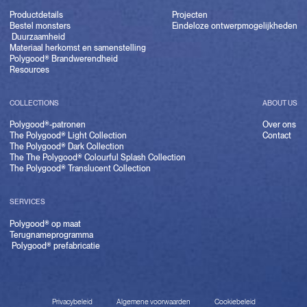
Productdetails
Projecten
Bestel monsters
Eindeloze ontwerpmogelijkheden
Duurzaamheid
Materiaal herkomst en samenstelling
Polygood® Brandwerendheid
Resources
COLLECTIONS
ABOUT US
Polygood®-patronen
Over ons
The Polygood® Light Collection
Contact
The Polygood® Dark Collection
The The Polygood® Colourful Splash Collection
The Polygood® Translucent Collection
SERVICES
Polygood® op maat
Terugnameprogramma
Polygood® prefabricatie
Privacybeleid
Algemene voorwaarden
Cookiebeleid