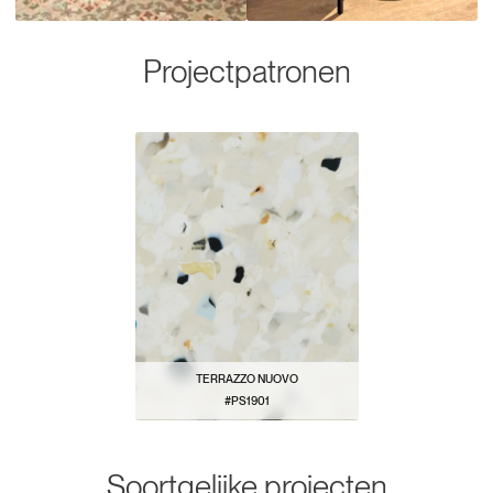
Projectpatronen
TERRAZZO NUOVO
#PS1901
BEKIJK PATROON
Soortgelijke projecten