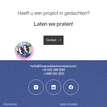
Heeft u een project in gedachten?
Laten we praten!
Contact
hello@thegoodplasticcompany.com
+31 020 399 1260
+1 888 565 3213
POLYGOOD
CASE STUDIES