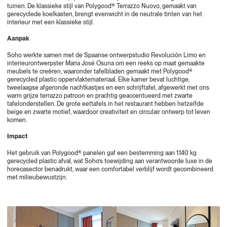
tuinen. De klassieke stijl van Polygood® Terrazzo Nuovo, gemaakt van
gerecyclede koelkasten, brengt evenwicht in de neutrale tinten van het
interieur met een klassieke stijl.
Aanpak
Soho werkte samen met de Spaanse ontwerpstudio Revolución Limo en
interieurontwerpster Maria José Osuna om een reeks op maat gemaakte
meubels te creëren, waaronder tafelbladen gemaakt met Polygood®
gerecycled plastic oppervlaktemateriaal. Elke kamer bevat luchtige,
tweelaagse afgeronde nachtkastjes en een schrijftafel, afgewerkt met ons
warm grijze terrazzo patroon en prachtig geaccentueerd met zwarte
tafelonderstellen. De grote eettafels in het restaurant hebben hetzelfde
beige en zwarte motief, waardoor creativiteit en circulair ontwerp tot leven
komen.
Impact
Het gebruik van Polygood® panelen gaf een bestemming aan 1.140 kg
gerecycled plastic afval, wat Soho’s toewijding aan verantwoorde luxe in de
horecasector benadrukt, waar een comfortabel verblijf wordt gecombineerd
met milieubewustzijn.