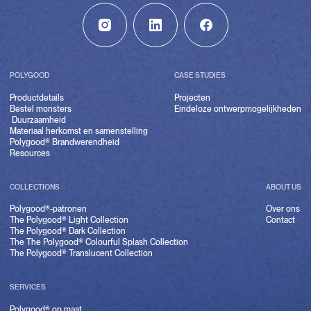
POLYGOOD
CASE STUDIES
Productdetails
Projecten
Bestel monsters
Eindeloze ontwerpmogelijkheden
Duurzaamheid
Materiaal herkomst en samenstelling
Polygood® Brandwerendheid
Resources
COLLECTIONS
ABOUT US
Polygood®-patronen
Over ons
The Polygood® Light Collection
Contact
The Polygood® Dark Collection
The The Polygood® Colourful Splash Collection
The Polygood® Translucent Collection
SERVICES
Polygood® op maat